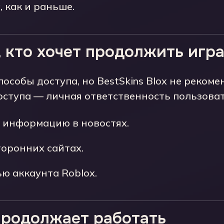
й
, как и раньше.
м, кто хочет продолжить игр
особы доступа, но BestSkins Blox не рекоме
оступа — личная ответственность пользоват
 информацию в новостях.
торонних сайтах.
ью аккаунта Roblox.
x продолжает работать