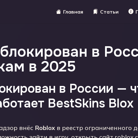
Главная
Статьи
аблокирован в Рос
кам в 2025
локирован в России — 
аботает BestSkins Blox
надзор внёс
Roblox
в реестр ограниченного д
ожность зайти в игру, открыть сайт roblox.