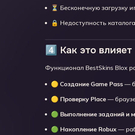
⏳ Бесконечную загрузку иг
🔒 Недоступность каталога
4️⃣ Как это влияет
Функционал BestSkins Blox р
🟡
Создание Game Pass
— б
🟡
Проверку Place
— браузе
🟢
Выполнение заданий и м
🟢
Накопление Robux
— раб