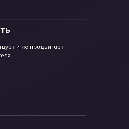
ать
ндует и не продвигает
еля.