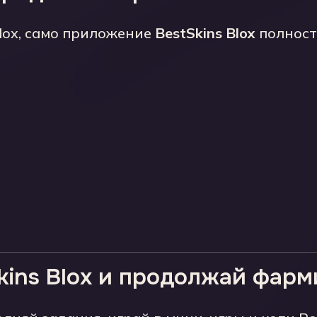
lox, само приложение
BestSkins Blox
полност
kins Blox и продолжай фарм