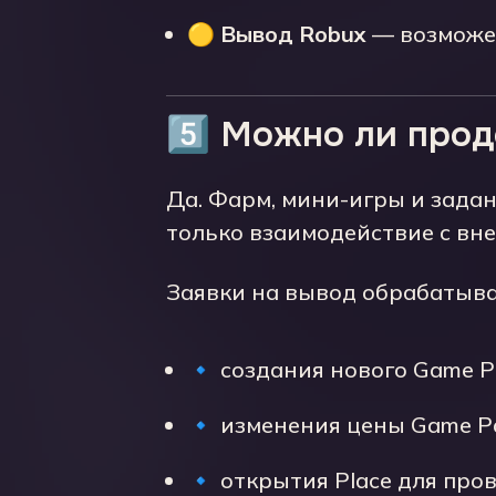
🟡
Вывод Robux
— возможен
5️⃣ Можно ли про
Да. Фарм, мини-игры и зада
только взаимодействие с вн
Заявки на вывод обрабатываю
🔹 создания нового Game P
🔹 изменения цены Game Pa
🔹 открытия Place для пров