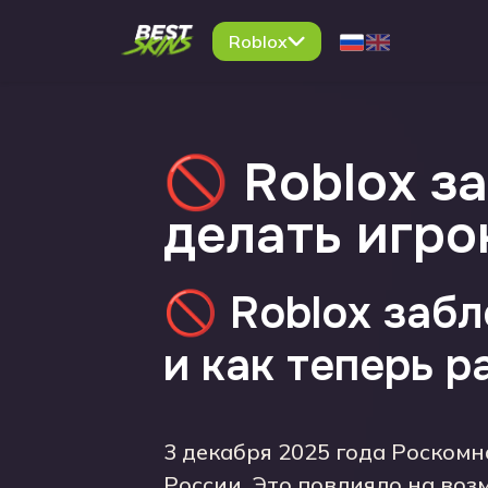
Roblox
🚫 Roblox з
делать игро
🚫 Roblox заб
и как теперь р
3 декабря 2025 года Роском
России. Это повлияло на возм