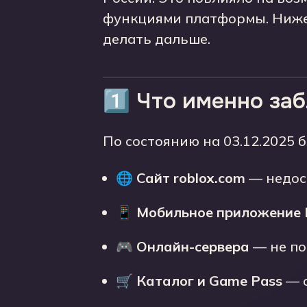
функциями платформы. Ниже 
делать дальше.
1️⃣ Что именно за
По состоянию на 03.12.2025 
🌐
Сайт roblox.com
— недост
📱
Мобильное приложение 
🎮
Онлайн-сервера
— не по
🛒
Каталог и Game Pass
— с